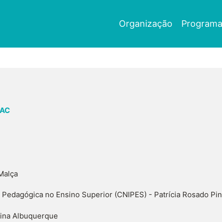
Navegação
Organização
Program
principal
CAC
Malça
 Pedagógica no Ensino Superior (CNIPES) - Patrícia Rosado Pin
tina Albuquerque