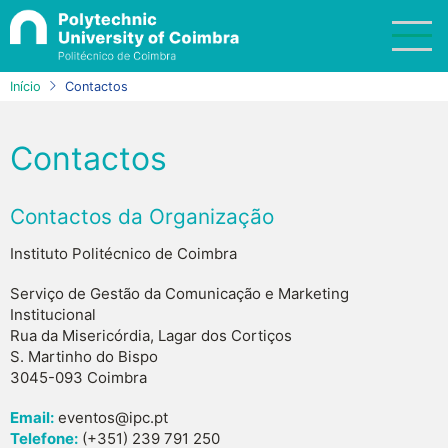
Passar
para
o
conteúdo
Início
Contactos
principal
Contactos
Contactos da Organização
Instituto Politécnico de Coimbra
Serviço de Gestão da Comunicação e Marketing
Institucional
Rua da Misericórdia, Lagar dos Cortiços
S. Martinho do Bispo
3045-093 Coimbra
Email:
eventos@ipc.pt
Telefone:
‪(+351) 239 791 250